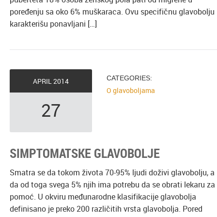
poređenju sa oko 6% muškaraca. Ovu specifičnu glavobolju
karakterišu ponavljani […]
CATEGORIES:
APRIL
2014
O glavoboljama
27
SIMPTOMATSKE GLAVOBOLJE
Smatra se da tokom života 70-95% ljudi doživi glavobolju, a
da od toga svega 5% njih ima potrebu da se obrati lekaru za
pomoć. U okviru međunarodne klasifikacije glavobolja
definisano je preko 200 različitih vrsta glavobolja. Pored