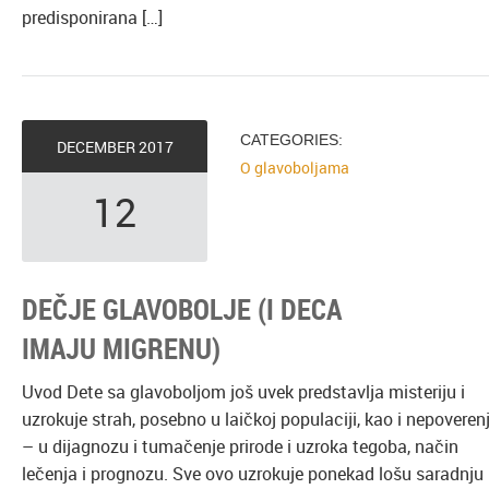
predisponirana […]
CATEGORIES:
DECEMBER
2017
O glavoboljama
12
DEČJE GLAVOBOLJE (I DECA
IMAJU MIGRENU)
Uvod Dete sa glavoboljom još uvek predstavlja misteriju i
uzrokuje strah, posebno u laičkoj populaciji, kao i nepoveren
– u dijagnozu i tumačenje prirode i uzroka tegoba, način
lečenja i prognozu. Sve ovo uzrokuje ponekad lošu saradnju 