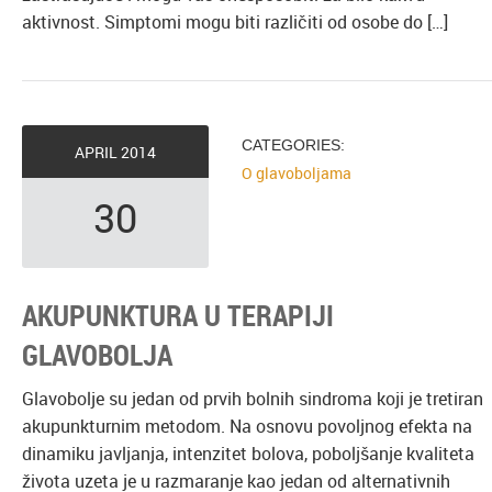
aktivnost. Simptomi mogu biti različiti od osobe do […]
CATEGORIES:
APRIL
2014
O glavoboljama
30
AKUPUNKTURA U TERAPIJI
GLAVOBOLJA
Glavobolje su jedan od prvih bolnih sindroma koji je tretiran
akupunkturnim metodom. Na osnovu povoljnog efekta na
dinamiku javljanja, intenzitet bolova, poboljšanje kvaliteta
života uzeta je u razmaranje kao jedan od alternativnih