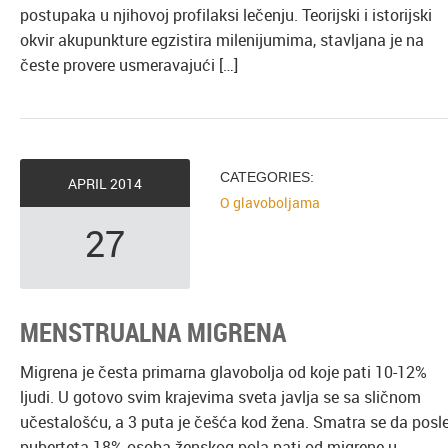
postupaka u njihovoj profilaksi lečenju. Teorijski i istorijski
okvir akupunkture egzistira milenijumima, stavljana je na
česte provere usmeravajući […]
CATEGORIES:
APRIL
2014
O glavoboljama
27
MENSTRUALNA MIGRENA
Migrena je česta primarna glavobolja od koje pati 10-12%
ljudi. U gotovo svim krajevima sveta javlja se sa sličnom
učestalošću, a 3 puta je češća kod žena. Smatra se da posl
puberteta 18% osoba ženskog pola pati od migrene u