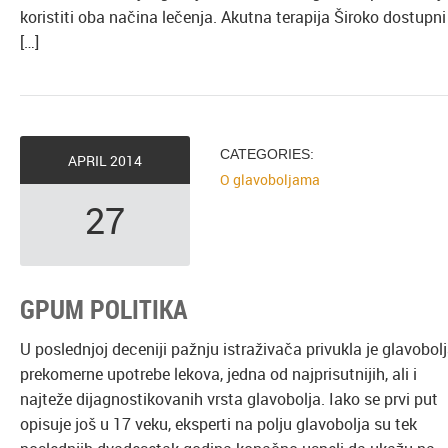
koristiti oba načina lečenja. Akutna terapija Široko dostupni
[…]
CATEGORIES:
APRIL
2014
O glavoboljama
27
GPUM POLITIKA
U poslednjoj deceniji pažnju istraživača privukla je glavobol
prekomerne upotrebe lekova, jedna od najprisutnijih, ali i
najteže dijagnostikovanih vrsta glavobolja. Iako se prvi put
opisuje još u 17 veku, eksperti na polju glavobolja su tek