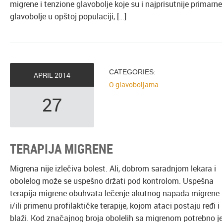
migrene i tenzione glavobolje koje su i najprisutnije primarne
glavobolje u opštoj populaciji, […]
CATEGORIES:
APRIL
2014
O glavoboljama
27
TERAPIJA MIGRENE
Migrena nije izlečiva bolest. Ali, dobrom saradnjom lekara i
obolelog može se uspešno držati pod kontrolom. Uspešna
terapija migrene obuhvata lečenje akutnog napada migrene
i/ili primenu profilaktičke terapije, kojom ataci postaju ređi i
blaži. Kod značajnog broja obolelih sa migrenom potrebno j