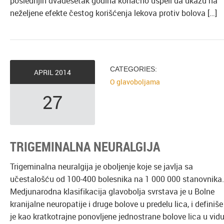
poslednjih dvadesetak godina konačno uspeli da ukažu na
neželjene efekte čestog korišćenja lekova protiv bolova […]
CATEGORIES:
APRIL
2014
O glavoboljama
27
TRIGEMINALNA NEURALGIJA
Trigeminalna neuralgija je oboljenje koje se javlja sa
učestalošću od 100-400 bolesnika na 1 000 000 stanovnika.
Medjunarodna klasifikacija glavobolja svrstava je u Bolne
kranijalne neuropatije i druge bolove u predelu lica, i definiše
je kao kratkotrajne ponovljene jednostrane bolove lica u vid