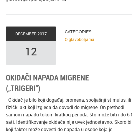
CATEGORIES:
DECEMBER
2017
O glavoboljama
12
OKIDAČI NAPADA MIGRENE
(„TRIGERI“)
Okidač je bilo koji događaj, promena, spoljašnji stimulus, ili
fizički akt koji izgleda da dovodi do migrene. On prethodi
samom napadu tokom kratkog perioda, što može biti i do 6-
sati. Identifikovanje okidača nije uvek jednostavno. Skoro bi
koji faktor može dovesti do napada u osobe koja je