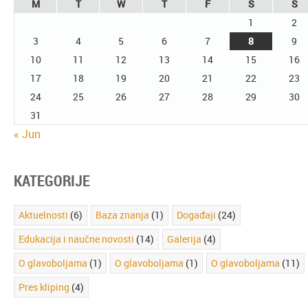
M
T
W
T
F
S
S
1
2
3
4
5
6
7
8
9
10
11
12
13
14
15
16
17
18
19
20
21
22
23
24
25
26
27
28
29
30
31
« Jun
KATEGORIJE
Aktuelnosti
(6)
Baza znanja
(1)
Događaji
(24)
Edukacija i naučne novosti
(14)
Galerija
(4)
O glavoboljama
(1)
O glavoboljama
(1)
O glavoboljama
(11)
Pres kliping
(4)