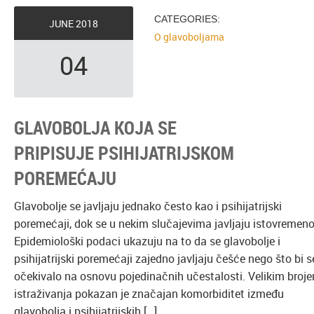
CATEGORIES:
JUNE
2018
O glavoboljama
04
GLAVOBOLJA KOJA SE
PRIPISUJE PSIHIJATRIJSKOM
POREMEĆAJU
Glavobolje se javljaju jednako često kao i psihijatrijski
poremećaji, dok se u nekim slučajevima javljaju istovremeno
Epidemiološki podaci ukazuju na to da se glavobolje i
psihijatrijski poremećaji zajedno javljaju češće nego što bi s
očekivalo na osnovu pojedinačnih učestalosti. Velikim broj
istraživanja pokazan je značajan komorbiditet između
glavobolja i psihijatrijskih […]