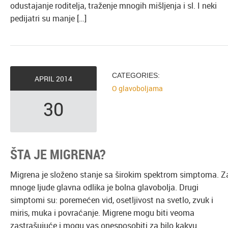
odustajanje roditelja, traženje mnogih mišljenja i sl. I neki
pedijatri su manje […]
CATEGORIES:
APRIL
2014
O glavoboljama
30
ŠTA JE MIGRENA?
Migrena je složeno stanje sa širokim spektrom simptoma. Z
mnoge ljude glavna odlika je bolna glavobolja. Drugi
simptomi su: poremećen vid, osetljivost na svetlo, zvuk i
miris, muka i povraćanje. Migrene mogu biti veoma
zastrašujuće i mogu vas onesposobiti za bilo kakvu