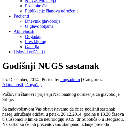
NUGS edukacija
Postanite član
Publikacije članova udruženja
Pacijenti
Dnevnik glavobolja
O glavoboljama
Aktuelnosti
Događaji
Pres kliping
Galerija
Uslovi korišćenja
Godišnji NUGS sastanak
25. December, 2014
|
Posted by
nugsadmin
|
Categories:
Aktuelnosti
,
Događaji
Poštovani članovi i prijatelji Nacionalnog udruženja za glavobolje
Srbije,
Sa zadovoljstvom Vas obaveštavamo da će se godišnji sastanak
našeg udruženja održati u petak, 26.12.2014. godine u 13.30 časova
u slušaonici Klinike za neurologiju KCS, dr Subotića 6 u Beogradu.
Na sastanku će biti prezentovano štampano izdanje prevoda