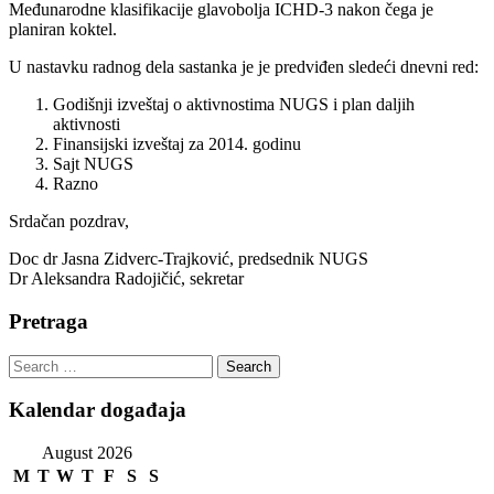
Međunarodne klasifikacije glavobolja ICHD-3 nakon čega je
planiran koktel.
U nastavku radnog dela sastanka je je predviđen sledeći dnevni red:
Godišnji izveštaj o aktivnostima NUGS i plan daljih
aktivnosti
Finansijski izveštaj za 2014. godinu
Sajt NUGS
Razno
Srdačan pozdrav,
Doc dr Jasna Zidverc-Trajković, predsednik NUGS
Dr Aleksandra Radojičić, sekretar
Pretraga
Search
for:
Kalendar događaja
August 2026
M
T
W
T
F
S
S