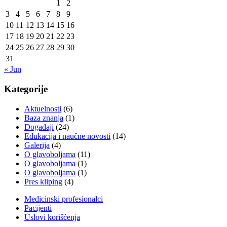
1
2
3
4
5
6
7
8
9
10
11
12
13
14
15
16
17
18
19
20
21
22
23
24
25
26
27
28
29
30
31
« Jun
Kategorije
Aktuelnosti
(6)
Baza znanja
(1)
Događaji
(24)
Edukacija i naučne novosti
(14)
Galerija
(4)
O glavoboljama
(11)
O glavoboljama
(1)
O glavoboljama
(1)
Pres kliping
(4)
Medicinski profesionalci
Pacijenti
Uslovi korišćenja