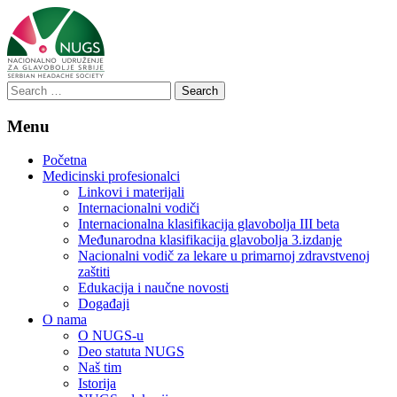
Search
for:
Menu
Početna
Medicinski profesionalci
Linkovi i materijali
Internacionalni vodiči
Internacionalna klasifikacija glavobolja III beta
Međunarodna klasifikacija glavobolja 3.izdanje
Nacionalni vodič za lekare u primarnoj zdravstvenoj
zaštiti
Edukacija i naučne novosti
Događaji
O nama
O NUGS-u
Deo statuta NUGS
Naš tim
Istorija