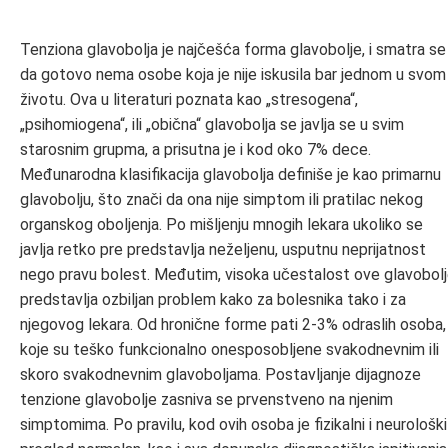
Tenziona glavobolja je najčešća forma glavobolje, i smatra se
da gotovo nema osobe koja je nije iskusila bar jednom u svom
životu. Ova u literaturi poznata kao „stresogena“,
„psihomiogena“, ili „obična“ glavobolja se javlja se u svim
starosnim grupma, a prisutna je i kod oko 7% dece.
Međunarodna klasifikacija glavobolja definiše je kao primarnu
glavobolju, što znači da ona nije simptom ili pratilac nekog
organskog oboljenja. Po mišljenju mnogih lekara ukoliko se
javlja retko pre predstavlja neželjenu, usputnu neprijatnost
nego pravu bolest. Međutim, visoka učestalost ove glavobol
predstavlja ozbiljan problem kako za bolesnika tako i za
njegovog lekara. Od hronične forme pati 2-3% odraslih osoba,
koje su teško funkcionalno onesposobljene svakodnevnim ili
skoro svakodnevnim glavoboljama. Postavljanje dijagnoze
tenzione glavobolje zasniva se prvenstveno na njenim
simptomima. Po pravilu, kod ovih osoba je fizikalni i neurološki