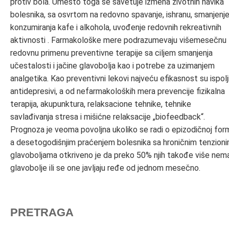
protiv bola. Umesto toga se savetuje izmena životnih navika
bolesnika, sa osvrtom na redovno spavanje, ishranu, smanjenj
konzumiranja kafe i alkohola, uvođenje redovnih rekreativnih
aktivnosti . Farmakološke mere podrazumevaju višemesečnu
redovnu primenu preventivne terapije sa ciljem smanjenja
učestalosti i jačine glavobolja kao i potrebe za uzimanjem
analgetika. Kao preventivni lekovi najveću efikasnost su ispolji
antidepresivi, a od nefarmakoloških mera prevencije fizikalna
terapija, akupunktura, relaksacione tehnike, tehnike
savlađivanja stresa i mišićne relaksacije „biofeedback“.
Prognoza je veoma povoljna ukoliko se radi o epizodičnoj form
a desetogodišnjim praćenjem bolesnika sa hroničnim tenzion
glavoboljama otkriveno je da preko 50% njih takođe više nem
glavobolje ili se one javljaju ređe od jednom mesečno.
PRETRAGA