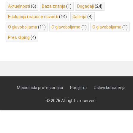
Aktuelnosti
(6)
Baza znanja
(1)
Događaji
(24)
Edukacija i naučne novosti
(14)
Galerija
(4)
O glavoboljama
(11)
O glavoboljama
(1)
O glavoboljama
(1)
Pres kliping
(4)
Medicinski profesionalci
Pacijenti
Uslovi korišćenja
© 2026 All rights reserved.