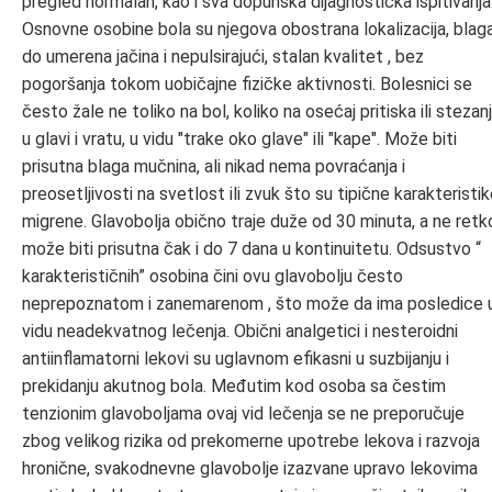
pregled normalan, kao i sva dopunska dijagnostička ispitivanja
Osnovne osobine bola su njegova obostrana lokalizacija, blag
do umerena jačina i nepulsirajući, stalan kvalitet , bez
pogoršanja tokom uobičajne fizičke aktivnosti. Bolesnici se
često žale ne toliko na bol, koliko na osećaj pritiska ili stezan
u glavi i vratu, u vidu ″trake oko glave″ ili ″kape″. Može biti
prisutna blaga mučnina, ali nikad nema povraćanja i
preosetljivosti na svetlost ili zvuk što su tipične karakteristi
migrene. Glavobolja obično traje duže od 30 minuta, a ne retk
može biti prisutna čak i do 7 dana u kontinuitetu. Odsustvo “
karakterističnih” osobina čini ovu glavobolju često
neprepoznatom i zanemarenom , što može da ima posledice 
vidu neadekvatnog lečenja. Obični analgetici i nesteroidni
antiinflamatorni lekovi su uglavnom efikasni u suzbijanju i
prekidanju akutnog bola. Međutim kod osoba sa čestim
tenzionim glavoboljama ovaj vid lečenja se ne preporučuje
zbog velikog rizika od prekomerne upotrebe lekova i razvoja
hronične, svakodnevne glavobolje izazvane upravo lekovima