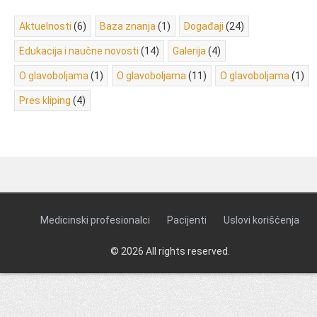
Aktuelnosti
(6)
Baza znanja
(1)
Događaji
(24)
Edukacija i naučne novosti
(14)
Galerija
(4)
O glavoboljama
(1)
O glavoboljama
(11)
O glavoboljama
(1)
Pres kliping
(4)
Medicinski profesionalci
Pacijenti
Uslovi korišćenja
© 2026 All rights reserved.