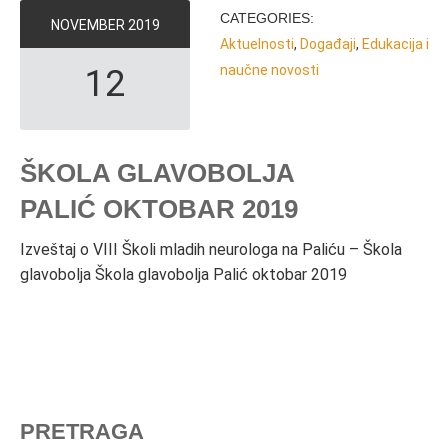
CATEGORIES:
NOVEMBER
2019
Aktuelnosti
,
Događaji
,
Edukacija i
naučne novosti
12
ŠKOLA GLAVOBOLJA
PALIĆ OKTOBAR 2019
Izveštaj o VIII Školi mladih neurologa na Paliću – Škola
glavobolja Škola glavobolja Palić oktobar 2019
PRETRAGA