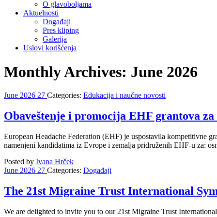
O glavoboljama
Aktuelnosti
Događaji
Pres kliping
Galerija
Uslovi korišćenja
Monthly Archives: June 2026
June
2026
27
Categories:
Edukacija i naučne novosti
Obaveštenje i promocija EHF grantova za
European Headache Federation (EHF) je uspostavila kompetitivne grant
namenjeni kandidatima iz Evrope i zemalja pridruženih EHF-u za: osno
Posted by
Ivana Hrček
June
2026
27
Categories:
Događaji
The 21st Migraine Trust International S
We are delighted to invite you to our 21st Migraine Trust Internatio