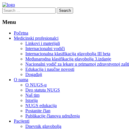
Search
for:
Menu
Početna
Medicinski profesionalci
Linkovi i materijali
Internacionalni vodiči
Internacionalna klasifikacija glavobolja III beta
Međunarodna klasifikacija glavobolja 3.izdanje
Nacionalni vodič za lekare u primarnoj zdravstvenoj zašti
Edukacija i naučne novosti
Događaji
O nama
O NUGS-u
Deo statuta NUGS
Naš tim
Istorija
NUGS edukacija
Postanite član
Publikacije članova udruženja
Pacijenti
Dnevnik glavobolja