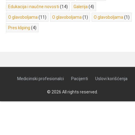
Edukacija i naučne novosti
(14)
Galerija
(4)
O glavoboljama
(11)
O glavoboljama
(1)
O glavoboljama
(1)
Pres kliping
(4)
Medicinski profesionalci
Pacijenti
Uslovi korišćenja
© 2026 All rights reserved.