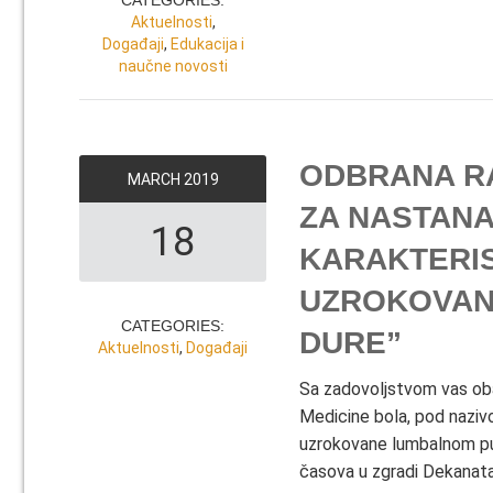
CATEGORIES:
Aktuelnosti
,
Događaji
,
Edukacija i
naučne novosti
ODBRANA R
MARCH
2019
ZA NASTANA
18
KARAKTERI
UZROKOVAN
CATEGORIES:
DURE”
Aktuelnosti
,
Događaji
Sa zadovoljstvom vas obav
Medicine bola, pod nazivo
uzrokovane lumbalnom pu
časova u zgradi Dekanata