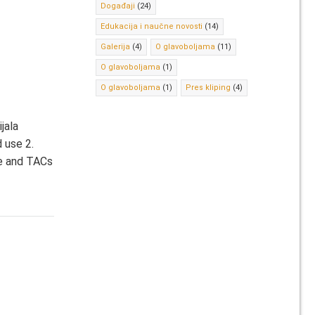
Događaji
(24)
Edukacija i naučne novosti
(14)
Galerija
(4)
O glavoboljama
(11)
O glavoboljama
(1)
O glavoboljama
(1)
Pres kliping
(4)
jala
d use 2.
he and TACs