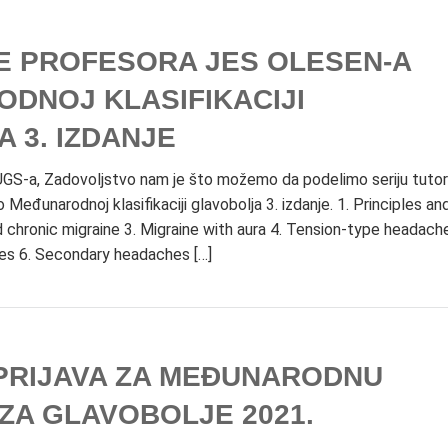
E PROFESORA JES OLESEN-A
DNOJ KLASIFIKACIJI
 3. IZDANJE
i NUGS-a, Zadovoljstvo nam je što možemo da podelimo seriju tutori
Međunarodnoj klasifikaciji glavobolja 3. izdanje. 1. Principles an
d chronic migraine 3. Migraine with aura 4. Tension-type headac
es 6. Secondary headaches […]
PRIJAVA ZA MEĐUNARODNU
ZA GLAVOBOLJE 2021.