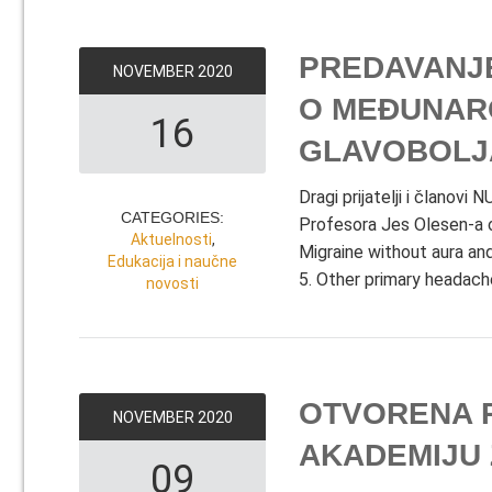
PREDAVANJ
NOVEMBER
2020
O MEĐUNARO
16
GLAVOBOLJA
Dragi prijatelji i članov
CATEGORIES:
Profesora Jes Olesen-a o 
Aktuelnosti
,
Migraine without aura an
Edukacija i naučne
5. Other primary headach
novosti
OTVORENA 
NOVEMBER
2020
AKADEMIJU 
09