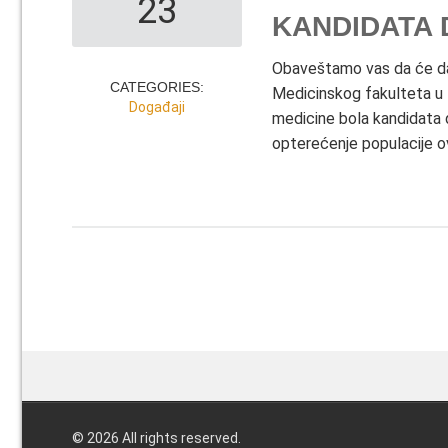
23
KANDIDATA 
Obaveštamo vas da će da
CATEGORIES:
Medicinskog fakulteta u B
Događaji
medicine bola kandidata 
opterećenje populacije o
←
Newer posts
© 2026 All rights reserved.