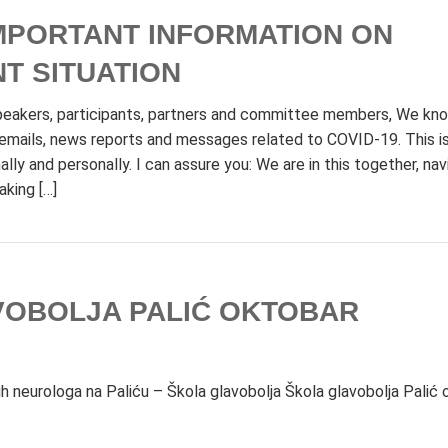
 IMPORTANT INFORMATION ON
T SITUATION
speakers, participants, partners and committee members, We kn
 emails, news reports and messages related to COVID-19. This is
lly and personally. I can assure you: We are in this together, nav
aking […]
VOBOLJA PALIĆ OKTOBAR
dih neurologa na Paliću – Škola glavobolja Škola glavobolja Palić