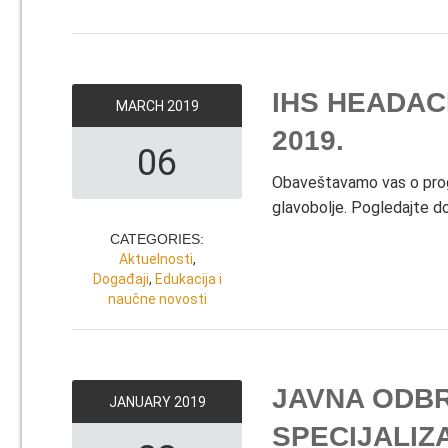
IHS HEADA
MARCH
2019
2019.
06
Obaveštavamo vas o pro
glavobolje. Pogledajte d
CATEGORIES:
Aktuelnosti
,
Događaji
,
Edukacija i
naučne novosti
JAVNA ODB
JANUARY
2019
SPECIJALIZ