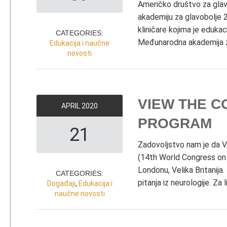
Američko društvo za glavo
akademiju za glavobolje 2
kliničare kojima je edukac
CATEGORIES:
Međunarodna akademija za 
Edukacija i naučne
novosti
VIEW THE CO
APRIL
2020
PROGRAM
21
Zadovoljstvo nam je da V
(14th World Congress on 
Londonu, Velika Britanija.
CATEGORIES:
pitanja iz neurologije. Za l
Događaji
,
Edukacija i
naučne novosti