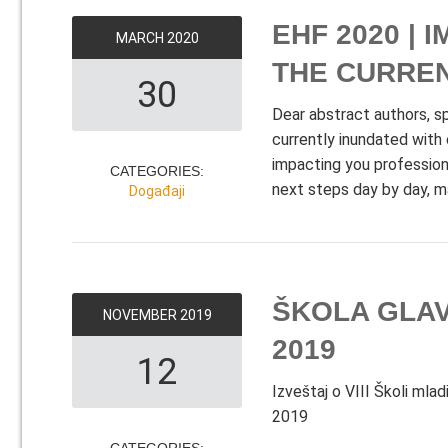
EHF 2020 |
MARCH
2020
THE CURREN
30
Dear abstract authors, 
currently inundated with
impacting you professiona
CATEGORIES:
next steps day by day, m
Događaji
ŠKOLA GLA
NOVEMBER
2019
2019
12
Izveštaj o VIII Školi mla
2019