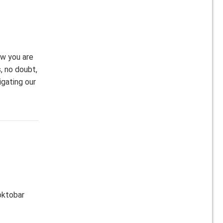
ow you are
, no doubt,
igating our
 oktobar