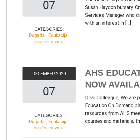
07
Susan Haydon bursary. Cr
Services Manager who die
with an interest in […]
CATEGORIES:
Događaji
,
Edukacija i
naučne novosti
AHS EDUCA
DECEMBER
2020
NOW AVAIL
07
Dear Colleague, We are 
Education On Demand pla
resources from AHS meeti
CATEGORIES:
courses and materials, t
Događaji
,
Edukacija i
naučne novosti