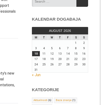
upport
fessionals
KALENDAR DOGAĐAJA
AUGUST 2026
M
T
W
T
F
S
S
1
2
3
4
5
6
7
8
9
10
11
12
13
14
15
16
17
18
19
20
21
22
23
24
25
26
27
28
29
30
31
ety’s new
« Jun
nal
ntations,
KATEGORIJE
Aktuelnosti
(6)
Baza znanja
(1)