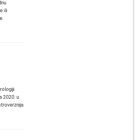
dnu
 ili
e.
ologiji
a 2020. u
ntroverznija