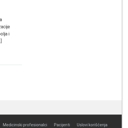
a
acije
lja i
]
er posts
→
Medicinski profesionalci
Pacijenti
Uslovi korišćenja