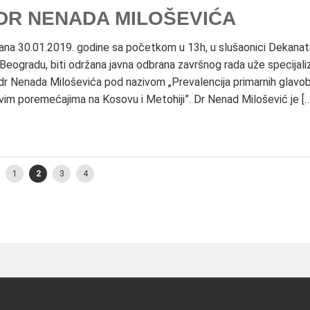
DR NENADA MILOŠEVIĆA
na 30.01.2019. godine sa početkom u 13h, u slušaonici Dekanat
eogradu, biti održana javna odbrana završnog rada uže specijaliz
dr Nenada Miloševića pod nazivom „Prevalencija primarnih glavobo
vim poremećajima na Kosovu i Metohiji”. Dr Nenad Milošević je […
Old
1
2
3
4