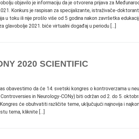
bolju objavilo je informaciju da je otvorena prijava za Međunaro
021. Konkurs je raspisan za specijalizante, istraživače-doktorante
ija u toku ili nije prošlo više od 5 godina nakon završetka edukacij
glavobolje 2021. biće virtualni događaj u periodu […]
NY 2020 SCIENTIFIC
as obavestimo da će 14. svetski kongres o kontroverzama u neur
Controversies in Neurology-CONy) biti održan od 2. do 5. oktobr
 Kongres će obuhvatiti različite teme, uključujući najnovija i najko
istu tema, kliknite […]