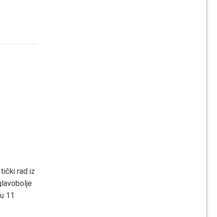
ički rad iz
glavobolje
 u 11